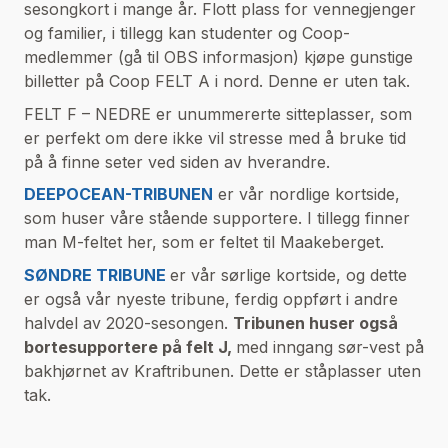
sesongkort i mange år. Flott plass for vennegjenger
og familier, i tillegg kan studenter og Coop-
medlemmer (gå til OBS informasjon) kjøpe gunstige
billetter på Coop FELT A i nord. Denne er uten tak.
FELT F – NEDRE er unummererte sitteplasser, som
er perfekt om dere ikke vil stresse med å bruke tid
på å finne seter ved siden av hverandre.
DEEPOCEAN-TRIBUNEN
er vår nordlige kortside,
som huser våre stående supportere. I tillegg finner
man
M-feltet
her, som er feltet til Maakeberget.
SØNDRE TRIBUNE
er vår sørlige kortside, og dette
er også vår nyeste tribune, ferdig oppført i andre
halvdel av 2020-sesongen.
Tribunen huser også
bortesupportere på felt J,
med inngang sør-vest på
bakhjørnet av Kraftribunen. Dette er ståplasser uten
tak.