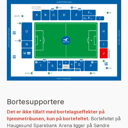
Bortesupportere
Det er ikke tillatt med bortelagseffekter på
hjemmetribunen, kun på bortefeltet.
Bortefeltet på
Haugesund Sparebank Arena ligger på Søndre