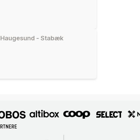
 Haugesund - Stabæk