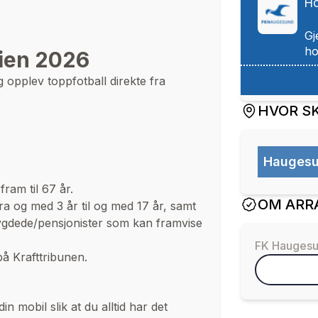
Ho
Gj
rien 2026
opplev toppfotball direkte fra
HVOR SK
Haugesu
ram til 67 år.
OM ARR
a og med 3 år til og med 17 år, samt
rygdede/pensjonister som kan framvise
FK Hauges
på Krafttribunen.
n mobil slik at du alltid har det