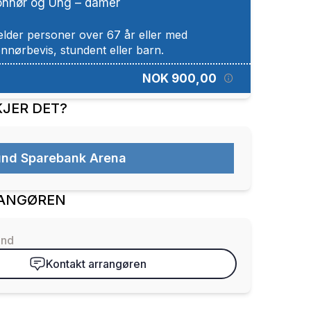
nnør og Ung – damer
elder personer over 67 år eller med
NOK 900,00
JER DET?
nd Sparebank Arena
ANGØREN
und
Kontakt arrangøren