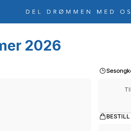
mer 2026
Sesongk
T
BESTILL