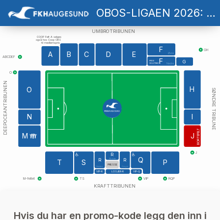
OBOS-LIGAEN 2026: FK HAUGESUND - BRYNE FK
UMBROTRIBUNEN
COOP Felt A selges
også hos Coop OBS
til medlemspris
F
GH
A
B
C
D
E
Øvre
ABCDEF
F
G
FREE
SEATING
Nedre
O
DEEPOCEANTRIBUNEN
H
O
SØNDRE TRIBUNE
I
N
BORTEFELT
J
M
J
R
Q
Midten
R
R
T
S
P
PRESSE
Venstre
Høyre
VIP-R
LOSJER-R
VIP-Q
VIP
RQP
M-feltet
TS
KRAFTTRIBUNEN
Hvis du har en promo-kode legg den inn i