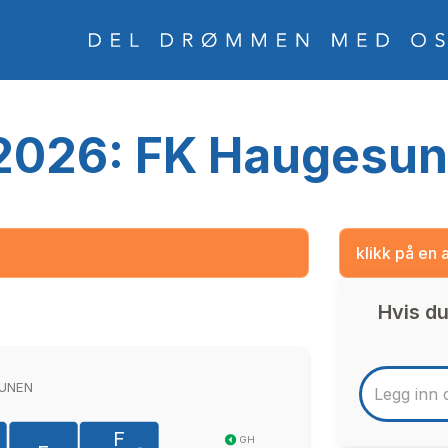
026: FK Haugesund
klikk på en 
Hvis du
UNEN
F
GH