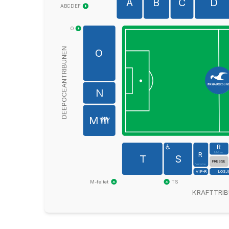
A
B
C
D
ABCDEF
O
DEEPOCEANTRIBUNEN
O
N
M
R
R
Midten
T
S
PRESSE
Venstre
VIP-R
LOSJ
M-feltet
TS
KRAFTTRI