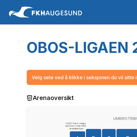
OBOS-LIGAEN 2
Velg sete ved å klikke i seksjonen du vil sitte i
Arenaoversikt
UMBROTRIB
COOP Felt A selges
også hos Coop OBS
til medlemspris