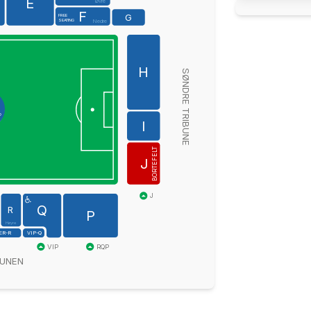
E
Øvre
F
G
FREE
SEATING
Nedre
H
SØNDRE TRIBUNE
I
BORTEFELT
J
J
Q
R
P
Høyre
ER-R
VIP-Q
VIP
RQP
BUNEN