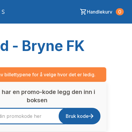
Handlekurv
0
 - Bryne FK
av billettypene for å velge hvor det er ledig.
 har en promo-kode legg den inn i
boksen
Bruk kode