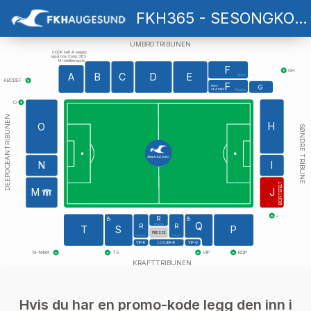
FKH365 - SESONGKORTABONNEMENT
UMBROTRIBUNEN
COOP Felt A selges
også hos Coop OBS
til medlemspris
F
GH
A
B
C
D
E
Øvre
ABCDEF
F
G
FREE
SEATING
Nedre
O
DEEPOCEANTRIBUNEN
H
O
SØNDRE TRIBUNE
I
N
BORTEFELT
J
M
J
R
Q
Midten
R
R
T
S
P
PRESSE
Venstre
Høyre
VIP-R
LOSJER-R
VIP-Q
VIP
RQP
M-feltet
TS
KRAFTTRIBUNEN
Hvis du har en promo-kode legg den inn i